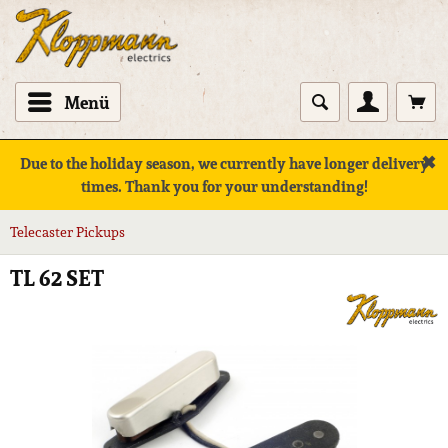
Menü
✖
Due to the holiday season, we currently have longer delivery
times. Thank you for your understanding!
Telecaster Pickups
TL 62 SET