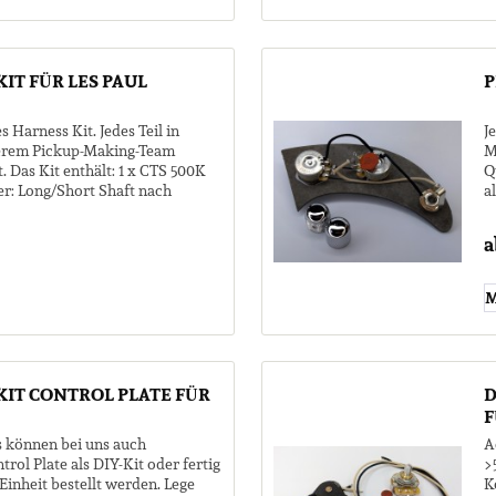
IT FÜR LES PAUL
P
s Harness Kit. Jedes Teil in
J
serem Pickup-Making-Team
M
. Das Kit enthält: 1 x CTS 500K
Q
er: Long/Short Shaft nach
a
t auf...
z
a
M
IT CONTROL PLATE FÜR
D
F
ts können bei uns auch
A
rol Plate als DIY-Kit oder fertig
>
Einheit bestellt werden. Lege
K