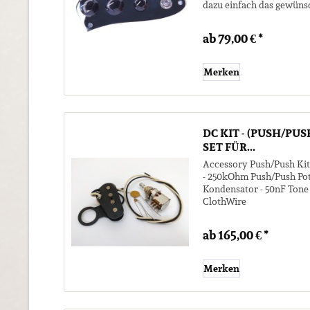
dazu einfach das gewünsc
diesen Artikel in...
ab 79,00 € *
Merken
DC KIT - (PUSH/PU
SET FÜR...
Accessory Push/Push Kit
- 250kOhm Push/Push Pot
Kondensator - 50nF Tone
ClothWire
ab 165,00 € *
Merken