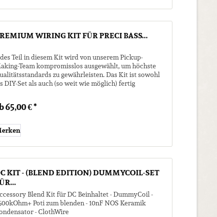
REMIUM WIRING KIT FÜR PRECI BASS...
edes Teil in diesem Kit wird von unserem Pickup-
aking-Team kompromisslos ausgewählt, um höchste
ualitätsstandards zu gewährleisten. Das Kit ist sowohl
ls DIY-Set als auch (so weit wie möglich) fertig
usammengebaut erhältlich. 1 x...
b 65,00 € *
erken
C KIT - (BLEND EDITION) DUMMYCOIL-SET
ÜR...
ccessory Blend Kit für DC Beinhaltet - DummyCoil -
500kOhm+ Poti zum blenden - 10nF NOS Keramik
ondensator - ClothWire