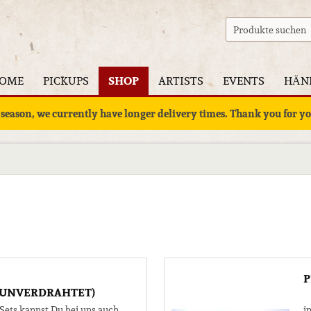
OME
PICKUPS
SHOP
ARTISTS
EVENTS
HÄN
 season, we currently have longer delivery times. Thank you for 
P
/UNVERDRAHTET)
 Sets kannst Du bei uns auch
i