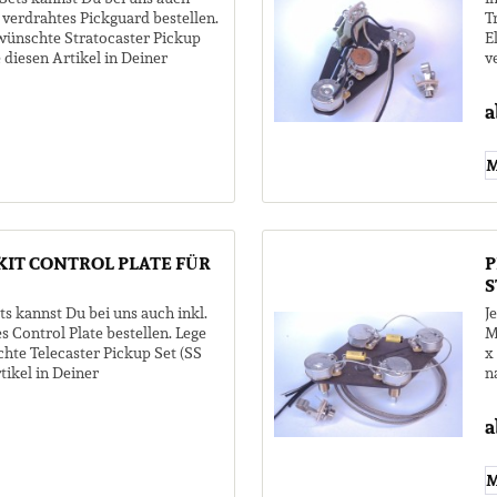
g verdrahtes Pickguard bestellen.
T
ewünschte Stratocaster Pickup
E
 diesen Artikel in Deiner
v
.
e
a
M
IT CONTROL PLATE FÜR
P
S
ts kannst Du bei uns auch inkl.
J
s Control Plate bestellen. Lege
M
hte Telecaster Pickup Set (SS
x
tikel in Deiner
n
en...
G
a
M