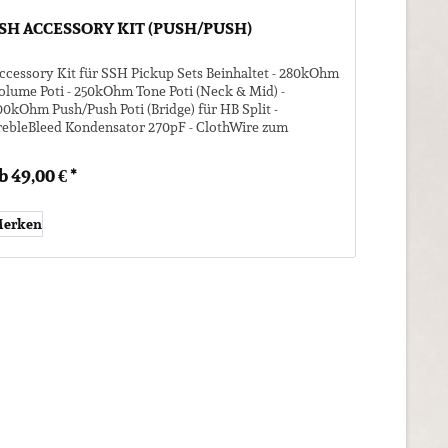
SH ACCESSORY KIT (PUSH/PUSH)
ccessory Kit für SSH Pickup Sets Beinhaltet - 280kOhm
olume Poti - 250kOhm Tone Poti (Neck & Mid) -
00kOhm Push/Push Poti (Bridge) für HB Split -
rebleBleed Kondensator 270pF - ClothWire zum
erkabeln - Verdrahtungsplan OPTIONAL mit...
b 49,00 € *
erken