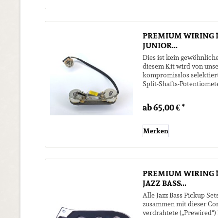
PREMIUM WIRING K
JUNIOR...
Dies ist kein gewöhnliche
diesem Kit wird von un
kompromisslos selektiert
Split-Shafts-Potentiomet
Wunsch Potentiometerwer
ab 65,00 € *
Merken
PREMIUM WIRING K
JAZZ BASS...
Alle Jazz Bass Pickup Se
zusammen mit dieser Cont
verdrahtete („Prewired“) 