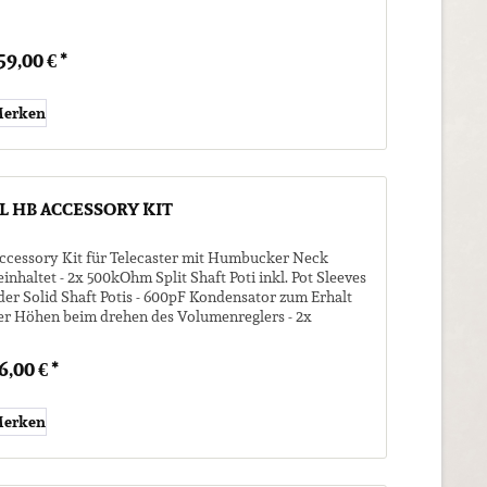
59,00 € *
erken
L HB ACCESSORY KIT
ccessory Kit für Telecaster mit Humbucker Neck
einhaltet - 2x 500kOhm Split Shaft Poti inkl. Pot Sleeves
der Solid Shaft Potis - 600pF Kondensator zum Erhalt
er Höhen beim drehen des Volumenreglers - 2x
00kOhm Widerstand -...
6,00 € *
erken