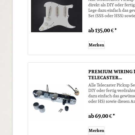
direkt als DIY oder ferti
Lege dazu einfach das g
Set (SSS oder HSS) sowie
Wunschkonfiguration in..
ab 135,00 € *
Merken
PREMIUM WIRING K
TELECASTER...
Alle Telecaster Pickup Se
DIY oder fertig verdrahte
dazu einfach das gewünsc
oder HS) sowie diesen Ar
Wunschkonfiguration in d
ab 69,00 € *
Merken