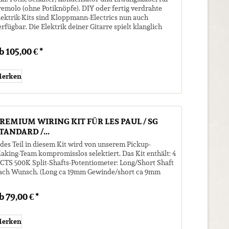
remolo (ohne Potiknöpfe). DIY oder fertig verdrahte
lektrik-Kits sind Kloppmann-Electrics nun auch
erfügbar. Die Elektrik deiner Gitarre spielt klanglich
ine große Rolle. Bei...
b 105,00 € *
erken
REMIUM WIRING KIT FÜR LES PAUL / SG
TANDARD /...
edes Teil in diesem Kit wird von unserem Pickup-
aking-Team kompromisslos selektiert. Das Kit enthält: 4
 CTS 500K Split-Shafts-Potentiometer: Long/Short Shaft
ach Wunsch. (Long ca 19mm Gewinde/short ca 9mm
ewinde) Vol 550 kOhm -...
b 79,00 € *
erken