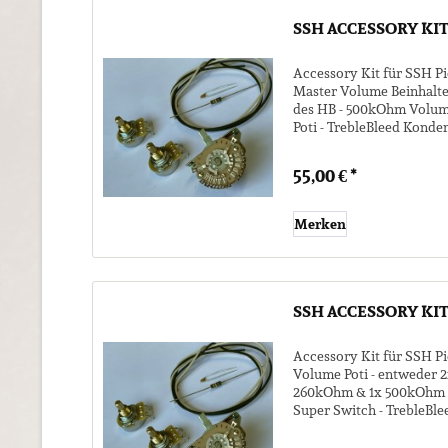
SSH ACCESSORY KI
Accessory Kit für SSH P
Master Volume Beinhaltet
des HB - 500kOhm Volum
Poti - TrebleBleed Kond
Kohlewiderstand für...
55,00 € *
Merken
SSH ACCESSORY KIT
Accessory Kit für SSH P
Volume Poti - entweder 
260kOhm & 1x 500kOhm (
Super Switch - TrebleBl
ClothWire zum Verkabeln 