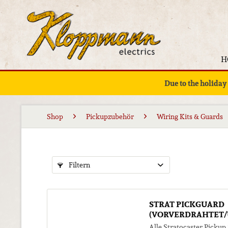
H
Due to the holiday
Shop
Pickupzubehör
Wiring Kits & Guards
Filtern
STRAT PICKGUARD
(VORVERDRAHTET
Alle Stratocaster Pickup