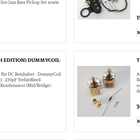
hte Jazz Bass Pickup Set sowie
1
M
SH EDITION) DUMMYCOIL-
T
 für DC Beinhaltet - DummyCoil
A
i - 270pF TrebleBleed
B
 Kondensator (Mid/Bridge) -
o
d
5
3
M