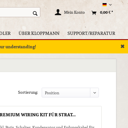
Deutsch
Mein Konto
0,00 € *
DLER
ÜBER KLOPPMANN
SUPPORT/REPARATUR
✖
your understanding!
Sortierung:
REMIUM WIRING KIT FÜR STRAT...
nkl. Potis, Schalter, Kondensator und Erdungskabel für