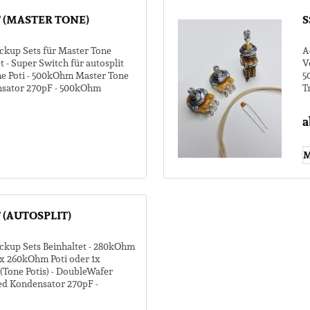
T (MASTER TONE)
S
ickup Sets für Master Tone
A
 - Super Switch für autosplit
V
e Poti - 500kOhm Master Tone
5
ensator 270pF - 500kOhm
T
V
a
M
 (AUTOSPLIT)
ickup Sets Beinhaltet - 280kOhm
2x 260kOhm Poti oder 1x
Tone Potis) - DoubleWafer
eed Kondensator 270pF -
-...