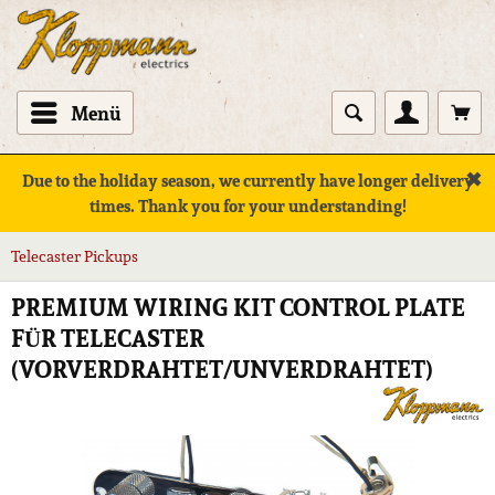
Menü
✖
Due to the holiday season, we currently have longer delivery
times. Thank you for your understanding!
Telecaster Pickups
PREMIUM WIRING KIT CONTROL PLATE
FÜR TELECASTER
(VORVERDRAHTET/UNVERDRAHTET)