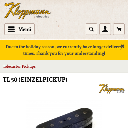
Menü
✖
Due to the holiday season, we currently have longer delivery
times. Thank you for your understanding!
Telecaster Pickups
TL 50 (EINZELPICKUP)