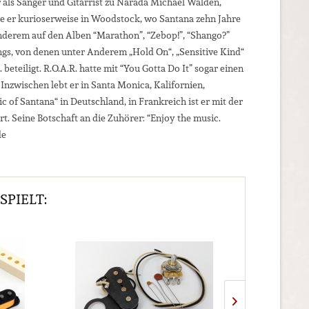
r als Sänger und Gitarrist zu Narada Michael Walden,
te er kurioserweise in Woodstock, wo Santana zehn Jahre
anderem auf den Alben “Marathon”, “Zebop!”, “Shango?”
ngs, von denen unter Anderem „Hold On“, „Sensitive Kind“
teiligt. R.O.A.R. hatte mit “You Gotta Do It” sogar einen
 Inzwischen lebt er in Santa Monica, Kalifornien,
ic of Santana“ in Deutschland, in Frankreich ist er mit der
. Seine Botschaft an die Zuhörer: “Enjoy the music.
de
SPIELT: