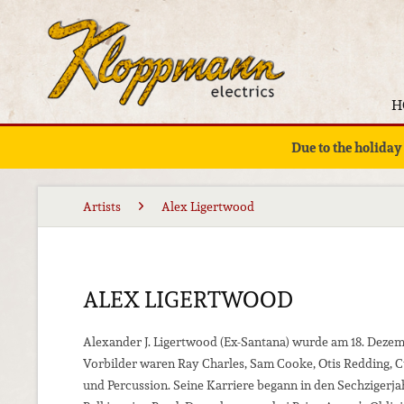
H
Due to the holiday
Artists
Alex Ligertwood
ALEX LIGERTWOOD
Alexander J. Ligertwood (Ex-Santana) wurde am 18. Dezem
Vorbilder waren Ray Charles, Sam Cooke, Otis Redding, Cu
und Percussion. Seine Karriere begann in den Sechzigerja