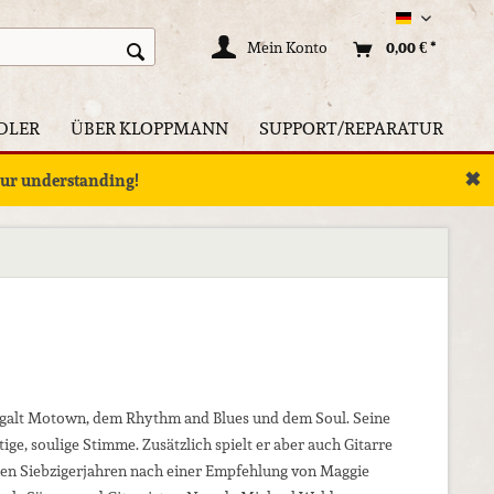
Deutsch
Mein Konto
0,00 € *
DLER
ÜBER KLOPPMANN
SUPPORT/REPARATUR
✖
your understanding!
e galt Motown, dem Rhythm and Blues und dem Soul. Seine
e, soulige Stimme. Zusätzlich spielt er aber auch Gitarre
rühen Siebzigerjahren nach einer Empfehlung von Maggie