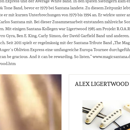
ivion Express und der Average White Band. In den späten Siebzigern kam e
& Tone Band, bevor er 1979 bei Santana landete. Zu diesem Zeitpunkt leb
e er mit kurzen Unterbrechungen von 1979 bis 1994 an. Er wirkte unter 
 Carlos Santana mit. Bei dieser Zusammenarbeit entstanden zahlreiche So
 Mit einigen Santana-Kollegen war Ligertwood 1985 am Projekt R.O.A.R. be
yro Gyra, Ben E. King, Carly Simon, der David Garfield Band und anderen.
ich. Seit 2011 spielt er regelmässig mit der Santana-Tribute Band „The Mag
Auger`s Oblivion Express eine umfangreiche Europa Tournee durchgeführt
t can be gracious. And it can be rewarding. So listen.” www.magicsantana.
twood.htm
ALEX LIGERTWOOD 