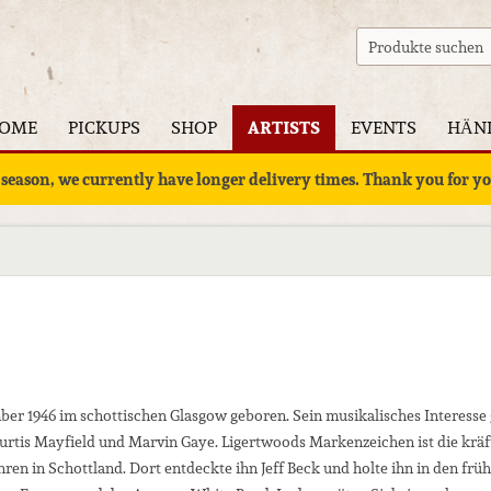
OME
PICKUPS
SHOP
ARTISTS
EVENTS
HÄN
 season, we currently have longer delivery times. Thank you for 
ber 1946 im schottischen Glasgow geboren. Sein musikalisches Interess
rtis Mayfield und Marvin Gaye. Ligertwoods Markenzeichen ist die kräftig
hren in Schottland. Dort entdeckte ihn Jeff Beck und holte ihn in den f