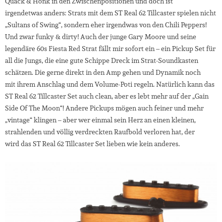
Quack & Honk in den Zwischenpositionen und doch ist
irgendetwas anders: Strats mit dem ST Real 62 Tillcaster spielen nicht
„Sultans of Swing“, sondern eher irgendwas von den Chili Peppers!
Und zwar funky & dirty! Auch der junge Gary Moore und seine
legendäre 60s Fiesta Red Strat fällt mir sofort ein – ein Pickup Set für
all die Jungs, die eine gute Schippe Dreck im Strat-Soundkasten
schätzen. Die gerne direkt in den Amp gehen und Dynamik noch
mit ihrem Anschlag und dem Volume-Poti regeln. Natürlich kann das
ST Real 62 Tillcaster Set auch clean, aber es lebt mehr auf der „Gain
Side Of The Moon“! Andere Pickups mögen auch feiner und mehr
„vintage“ klingen – aber wer einmal sein Herz an einen kleinen,
strahlenden und völlig verdreckten Raufbold verloren hat, der
wird das ST Real 62 Tillcaster Set lieben wie kein anderes.