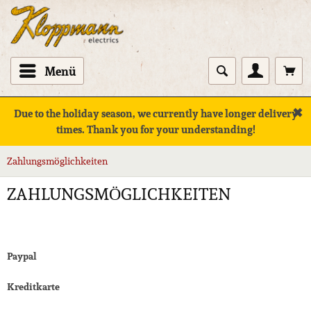
Menü
✖
Due to the holiday season, we currently have longer delivery
times. Thank you for your understanding!
Zahlungsmöglichkeiten
ZAHLUNGSMÖGLICHKEITEN
Paypal
Kreditkarte