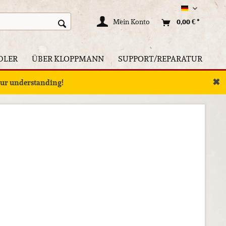
Deutsch
Mein Konto
0,00 € *
DLER
ÜBER KLOPPMANN
SUPPORT/REPARATUR
✖
your understanding!