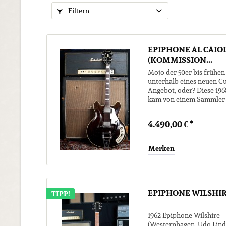
Filtern
EPIPHONE AL CAIO
(KOMMISSION...
Mojo der 50er bis frühen 
unterhalb eines neuen Cu
Angebot, oder? Diese 19
kam von einem Sammler z
Klang weiß. Er hat sie...
4.490,00 € *
Merken
EPIPHONE WILSHIRE
TIPP!
1962 Epiphone Wilshire –
(Westernhagen, Udo Linde