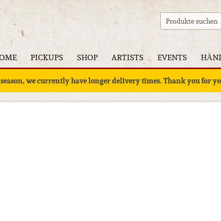
OME
PICKUPS
SHOP
ARTISTS
EVENTS
HÄN
 season, we currently have longer delivery times. Thank you for 