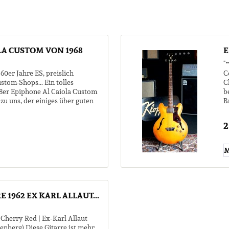
LA CUSTOM VON 1968
E
-.
60er Jahre ES, preislich
C
stom-Shops... Ein tolles
C
68er Epiphone Al Caiola Custom
b
u uns, der einiges über guten
B
I
2
M
 1962 EX KARL ALLAUT...
 Cherry Red | Ex‑Karl Allaut
nberg) Diese Gitarre ist mehr