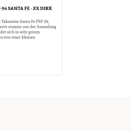
94 SANTA FE - EX DIRK
e Takamine Santa Fe PSF-94,
Gitarre stammt aus der Sammlung
det sich in sehr gutem
n von einer kleinen
Kopfplatte. Sie...