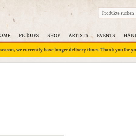
OME
PICKUPS
SHOP
ARTISTS
EVENTS
HÄN
 season, we currently have longer delivery times. Thank you for 