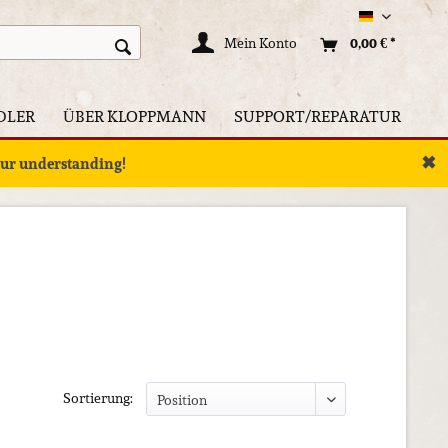
Deutsch
Mein Konto
0,00 € *
DLER
ÜBER KLOPPMANN
SUPPORT/REPARATUR
✖
your understanding!
Sortierung: