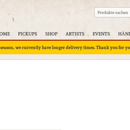
OME
PICKUPS
SHOP
ARTISTS
EVENTS
HÄN
 season, we currently have longer delivery times. Thank you for 