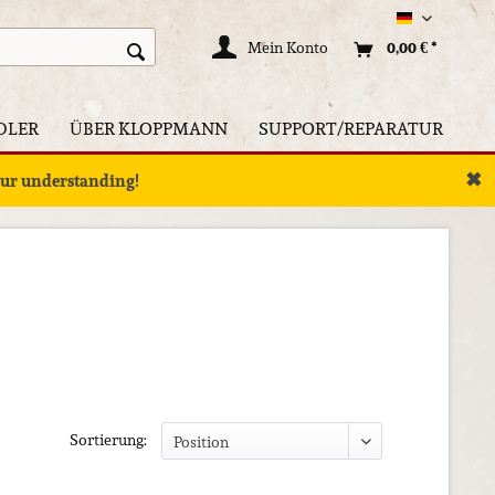
Deutsch
Mein Konto
0,00 € *
DLER
ÜBER KLOPPMANN
SUPPORT/REPARATUR
✖
your understanding!
Sortierung: