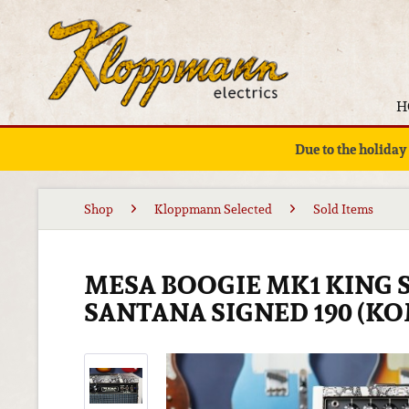
H
Due to the holiday
Shop
Kloppmann Selected
Sold Items
MESA BOOGIE MK1 KING 
SANTANA SIGNED 190 (K