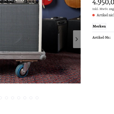
4.950,0
inkl. MwSt.
zzg
Artikel nic
Merken
Artikel-Nr.: