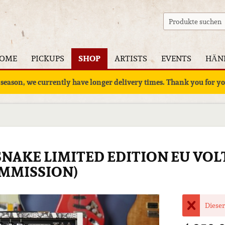
OME
PICKUPS
SHOP
ARTISTS
EVENTS
HÄN
 season, we currently have longer delivery times. Thank you for 
SNAKE LIMITED EDITION EU VOL
OMMISSION)
Dieser