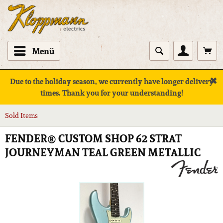
Menü
✖
Due to the holiday season, we currently have longer delivery
times. Thank you for your understanding!
Sold Items
FENDER® CUSTOM SHOP 62 STRAT
JOURNEYMAN TEAL GREEN METALLIC