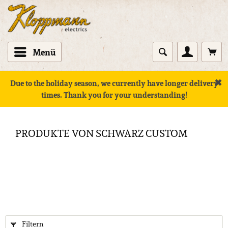
Menü
✖
Due to the holiday season, we currently have longer delivery
times. Thank you for your understanding!
PRODUKTE VON SCHWARZ CUSTOM
Filtern