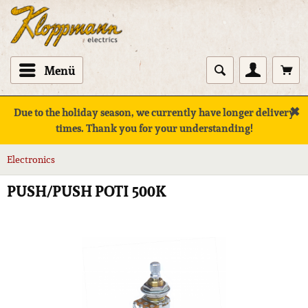
Menü
✖
Due to the holiday season, we currently have longer delivery
times. Thank you for your understanding!
Electronics
PUSH/PUSH POTI 500K