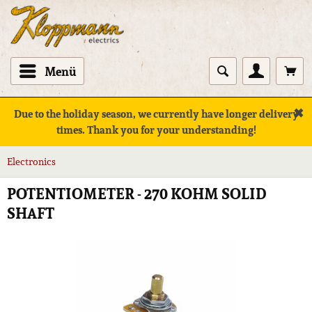
Menü
✖
Due to the holiday season, we currently have longer delivery
times. Thank you for your understanding!
Electronics
POTENTIOMETER - 270 KOHM SOLID
SHAFT