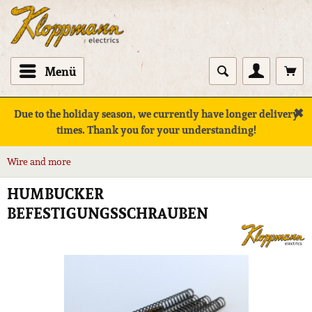
Menü
✖
Due to the holiday season, we currently have longer delivery
times. Thank you for your understanding!
Wire and more
HUMBUCKER
BEFESTIGUNGSSCHRAUBEN