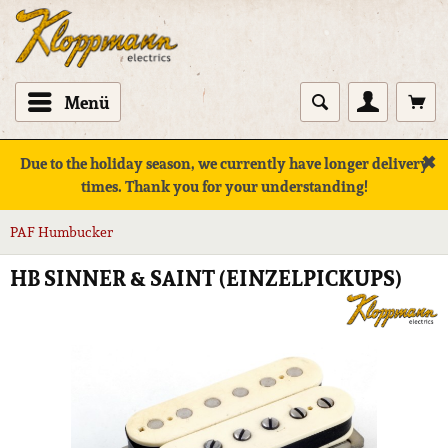
Menü
✖
Due to the holiday season, we currently have longer delivery
times. Thank you for your understanding!
PAF Humbucker
HB SINNER & SAINT (EINZELPICKUPS)