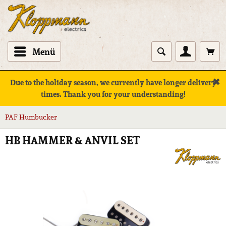
Menü
✖
Due to the holiday season, we currently have longer delivery
times. Thank you for your understanding!
PAF Humbucker
HB HAMMER & ANVIL SET