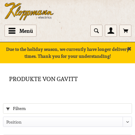
Menü
✖
Due to the holiday season, we currently have longer delivery
times. Thank you for your understanding!
PRODUKTE VON GAVITT
Filtern