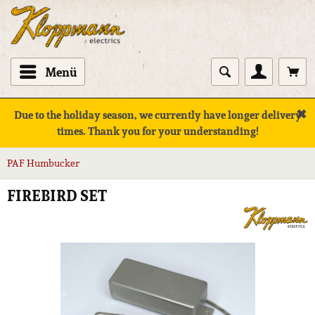
Menü
✖
Due to the holiday season, we currently have longer delivery
times. Thank you for your understanding!
PAF Humbucker
FIREBIRD SET