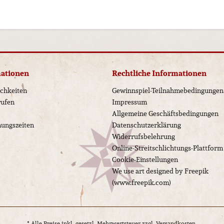
mationen
Rechtliche Informationen
chkeiten
Gewinnspiel-Teilnahmebedingungen
rufen
Impressum
Allgemeine Geschäftsbedingungen
nungszeiten
Datenschutzerklärung
Widerrufsbelehrung
Online-Streitschlichtungs-Plattform
Cookie-Einstellungen
We use art designed by Freepik
(www.freepik.com)
* Alle Preise inkl. gesetzl. Mehrwertsteuer zzgl.
Versandkosten.