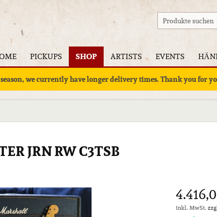
OME
PICKUPS
SHOP
ARTISTS
EVENTS
HÄN
 season, we currently have longer delivery times. Thank you for 
TER JRN RW C3TSB
4.416,0
inkl. MwSt.
zzg