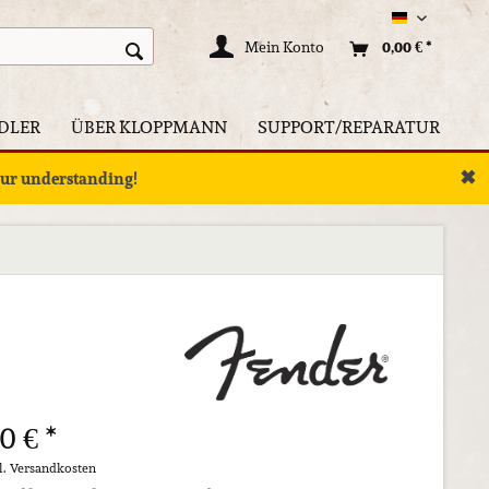
Deutsch
Mein Konto
0,00 € *
DLER
ÜBER KLOPPMANN
SUPPORT/REPARATUR
✖
your understanding!
0 € *
l. Versandkosten