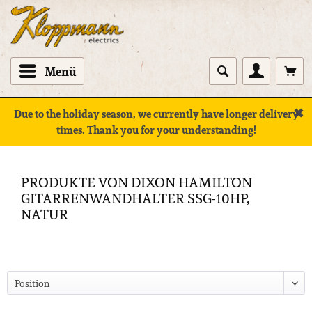
Menü
✖
Due to the holiday season, we currently have longer delivery
times. Thank you for your understanding!
PRODUKTE VON DIXON HAMILTON
GITARRENWANDHALTER SSG-10HP,
NATUR