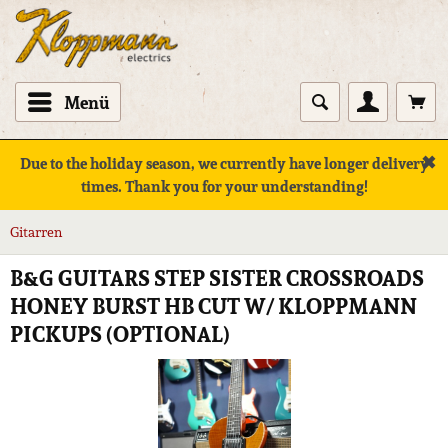
Menü
✖
Due to the holiday season, we currently have longer delivery
times. Thank you for your understanding!
Gitarren
B&G GUITARS STEP SISTER CROSSROADS
HONEY BURST HB CUT W/ KLOPPMANN
PICKUPS (OPTIONAL)