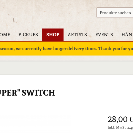
OME
PICKUPS
SHOP
ARTISTS
EVENTS
HÄN
 season, we currently have longer delivery times. Thank you for 
UPER" SWITCH
28,00 €
inkl. MwSt.
zzg