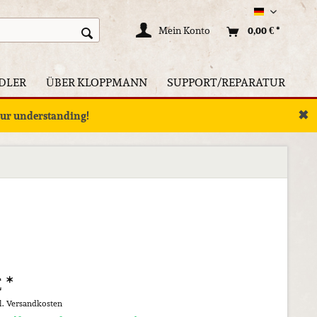
Deutsch
Mein Konto
0,00 € *
DLER
ÜBER KLOPPMANN
SUPPORT/REPARATUR
✖
your understanding!
 *
l. Versandkosten