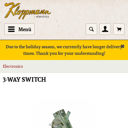
Menü
✖
Due to the holiday season, we currently have longer delivery
times. Thank you for your understanding!
Electronics
3-WAY SWITCH