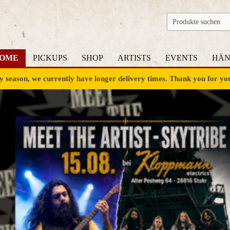
OME
PICKUPS
SHOP
ARTISTS
EVENTS
HÄN
ay season, we currently have longer delivery times. Thank you for yo