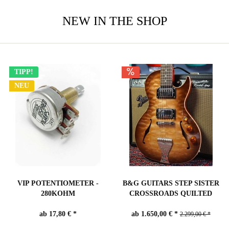
NEW IN THE SHOP
TIPP!
NEU
VIP POTENTIOMETER -
B&G GUITARS STEP SISTER
280KOHM
CROSSROADS QUILTED
WOLF...
ab 17,80 € *
ab 1.650,00 € *
2.299,00 € *