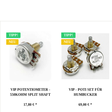
TIPP!
TIPP!
NEU
NEU
VIP POTENTIOMETER -
VIP - POTI SET FÜR
550KOHM SPLIT SHAFT
HUMBUCKER
17,80 € *
69,00 € *