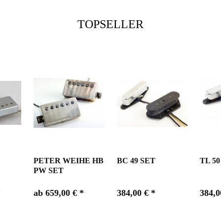
TOPSELLER
PETER WEIHE HB
BC 49 SET
TL 50
PW SET
*
ab 659,00 € *
384,00 € *
384,0