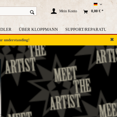
Deutsch
Mein Konto
0,00 € *
DLER
ÜBER KLOPPMANN
SUPPORT/REPARATUR
✖
ur understanding!