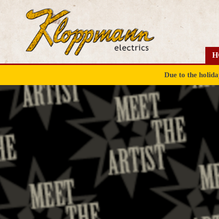
H
Due to the holid